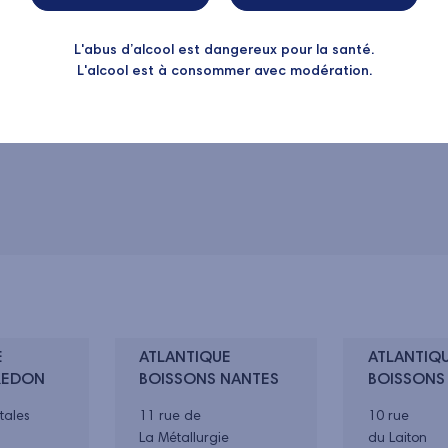
/fr
L'abus d’alcool est dangereux pour la santé.
L'alcool est à consommer avec modération.
E
ATLANTIQUE
ATLANTIQ
REDON
BOISSONS NANTES
BOISSONS
tales
11 rue de
10 rue
La Métallurgie
du Laiton