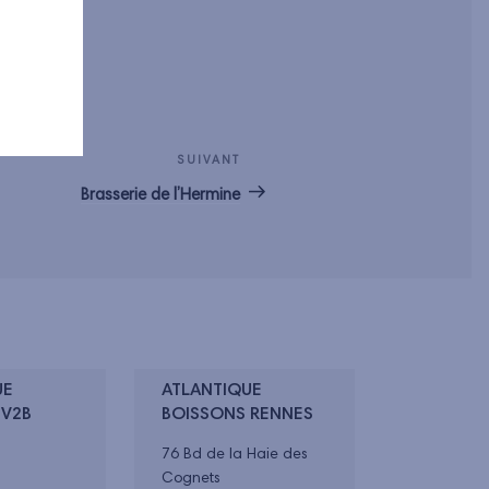
SUIVANT
Article
suivant
Brasserie de l’Hermine
UE
ATLANTIQUE
 V2B
BOISSONS RENNES
76 Bd de la Haie des
Cognets