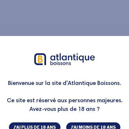
San Pellegrino
st, depuis plus d’un siècle, une marque haut de gamme synonym
Bienvenue sur la site d'Atlantique Boissons.
 et viticoles du monde entier, le goût unique de San Pellegrino en
ne à l’étranger.
Ce site est réservé aux personnes majeures.
us vous proposons chez San Pellegrino :
Avez-vous plus de 18 ans ?
J'AI PLUS DE 18 ANS
J'AI MOINS DE 18 ANS